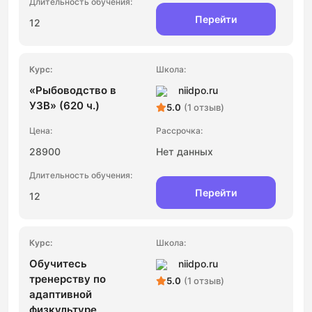
Перейти
12
«Рыбоводство в
niidpo.ru
УЗВ» (620 ч.)
5.0
(1 отзыв)
28900
Нет данных
Перейти
12
Обучитесь
niidpo.ru
тренерству по
5.0
(1 отзыв)
адаптивной
физкультуре