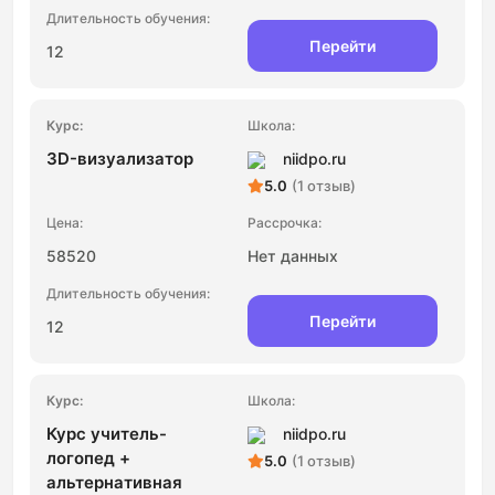
Перейти
12
3D-визуализатор
niidpo.ru
5.0
(1 отзыв)
58520
Нет данных
Перейти
12
Курс учитель-
niidpo.ru
логопед +
5.0
(1 отзыв)
альтернативная