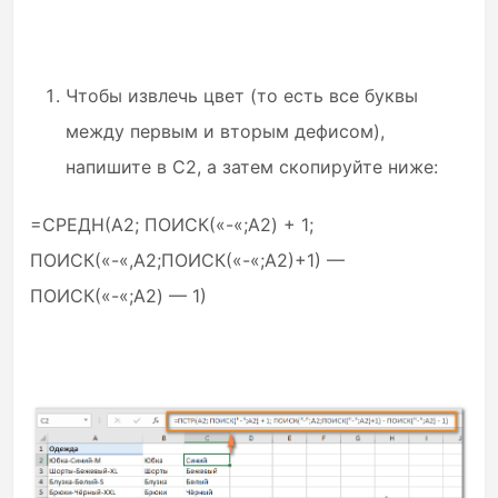
Чтобы извлечь цвет (то есть все буквы
между первым и вторым дефисом),
напишите в C2, а затем скопируйте ниже:
=СРЕДН(A2; ПОИСК(«-«;A2) + 1;
ПОИСК(«-«,A2;ПОИСК(«-«;A2)+1) —
ПОИСК(«-«;A2) — 1)