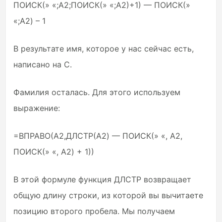
ПОИСК(» «;A2;ПОИСК(» «;A2)+1) — ПОИСК(»
«;A2) – 1
В результате имя, которое у нас сейчас есть,
написано на C.
Фамилия осталась. Для этого используем
выражение:
=ВПРАВО(A2,ДЛСТР(A2) — ПОИСК(» «, A2,
ПОИСК(» «, A2) + 1))
В этой формуле функция ДЛСТР возвращает
общую длину строки, из которой вы вычитаете
позицию второго пробела. Мы получаем