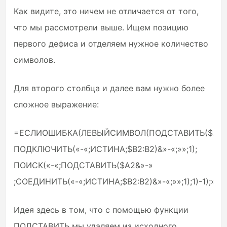
Как видите, это ничем не отличается от того,
что мы рассмотрели выше. Ищем позицию
первого дефиса и отделяем нужное количество
символов.
Для второго столбца и далее вам нужно более
сложное выражение:
=ЕСЛИОШИБКА(ЛЕВЫЙСИМВОЛ(ПОДСТАВИТЬ($A2&
ПОДКЛЮЧИТЬ(«-«;ИСТИНА;$B2:B2)&»-«;»»;1);
ПОИСК(«-«;ПОДСТАВИТЬ($A2&»-»
;СОЕДИНИТЬ(«-«;ИСТИНА;$B2:B2)&»-«;»»;1);1)-1);»»)
Идея здесь в том, что с помощью функции
ПОДСТАВИТЬ мы удаляем из исходного