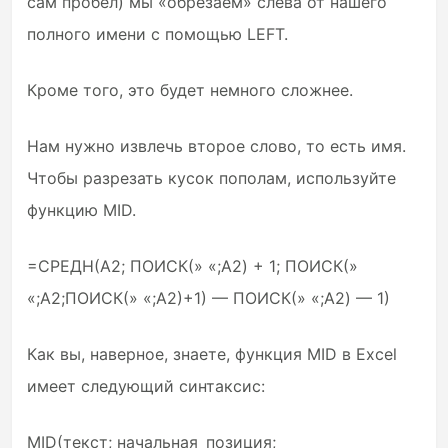
сам пробел) мы «обрезаем» слева от нашего
полного имени с помощью LEFT.
Кроме того, это будет немного сложнее.
Нам нужно извлечь второе слово, то есть имя.
Чтобы разрезать кусок пополам, используйте
функцию MID.
=СРЕДН(A2; ПОИСК(» «;A2) + 1; ПОИСК(»
«;A2;ПОИСК(» «;A2)+1) — ПОИСК(» «;A2) — 1)
Как вы, наверное, знаете, функция MID в Excel
имеет следующий синтаксис:
MID(текст; начальная_позиция;