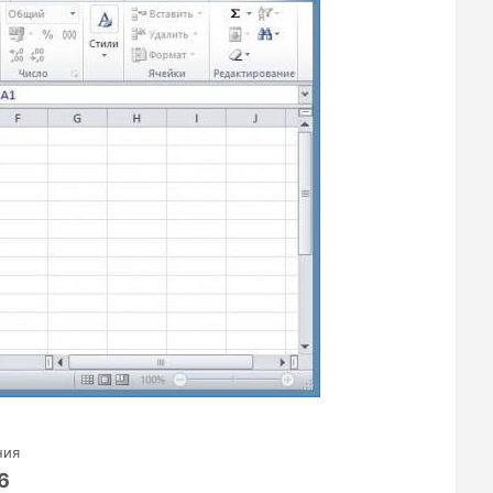
ния
6