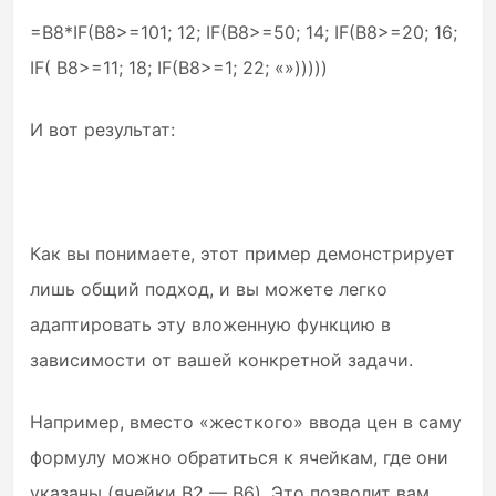
=B8*IF(B8>=101; 12; IF(B8>=50; 14; IF(B8>=20; 16;
IF( B8>=11; 18; IF(B8>=1; 22; «»)))))
И вот результат:
Как вы понимаете, этот пример демонстрирует
лишь общий подход, и вы можете легко
адаптировать эту вложенную функцию в
зависимости от вашей конкретной задачи.
Например, вместо «жесткого» ввода цен в саму
формулу можно обратиться к ячейкам, где они
указаны (ячейки B2 — B6). Это позволит вам