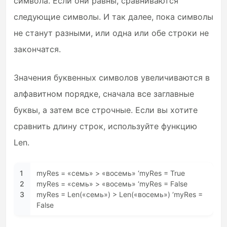
символа. Если они равны, сравниваются
следующие символы. И так далее, пока символы
не станут разными, или одна или обе строки не
закончатся.
Значения буквенных символов увеличиваются в
алфавитном порядке, сначала все заглавные
буквы, а затем все строчные. Если вы хотите
сравнить длину строк, используйте функцию
Len.
1
myRes = «семь» > «восемь» ‘myRes = True
2
myRes = «семь» > «восемь» ‘myRes = False
3
myRes = Len(«семь») > Len(«восемь») ‘myRes =
False