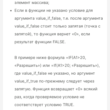
элемент массива;
Если в функции не указано условие для
аргумента value_if_false, т.е. после аргумента
value_if_false стоит только запятая (точка с
запятой), то функция вернет «0», если
результат функции FALSE.
В примере ниже формула =IF(A1>20,
«Разрешить») или =If(A1>20; «Разрешить»),
где value_if_false не указано, но аргумент
value_if_true по-прежнему следует через
запятую. Функция возвращает «0» всякий
раз, когда проверяемое условие не
соответствует условию TRUE.